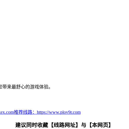
您带来最舒心的游戏体验。
kex.com
推荐线路：
https://www.plov9r.com
建议同时收藏【线路网址】与【本网页】