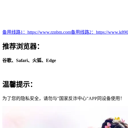
备用线路
1
：
https://www.rznbm.com
备用线路
2
：
https://www.k89
推荐浏览器：
谷歌、Safari、火狐、Edge
温馨提示：
为了您的隐私安全，请勿与"国家反诈中心"APP同设备使用！