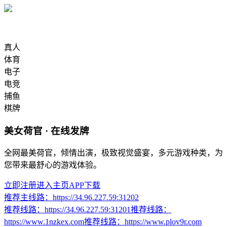
真人
体育
电子
电竞
捕鱼
棋牌
美女荷官 · 在线发牌
全网最美荷官，倾情出演，极致视觉盛宴，多元游戏种类，为
您带来最舒心的游戏体验。
立即注册
进入主页
APP下载
推荐主线路：
https://34.96.227.59:31202
推荐线路：
https://34.96.227.59:31201
推荐线路：
https://www.1nzkex.com
推荐线路：
https://www.plov9r.com