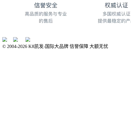
© 2004-
2026
K8凯发-国际大品牌 信誉保障 大额无忧