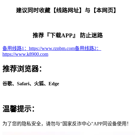
建议同时收藏【线路网址】与【本网页】
推荐『下载APP』 防止迷路
备用线路
1
：
https://www.rznbm.com
备用线路
2
：
https://www.k8900.com
推荐浏览器：
谷歌、Safari、火狐、Edge
温馨提示：
为了您的隐私安全，请勿与"国家反诈中心"APP同设备使用！