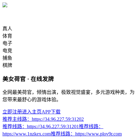
真人
体育
电子
电竞
捕鱼
棋牌
美女荷官 · 在线发牌
全网最美荷官，倾情出演，极致视觉盛宴，多元游戏种类，为
您带来最舒心的游戏体验。
立即注册
进入主页
APP下载
推荐主线路：
https://34.96.227.59:31202
推荐线路：
https://34.96.227.59:31201
推荐线路：
https://www.1nzkex.com
推荐线路：
https://www.plov9r.com