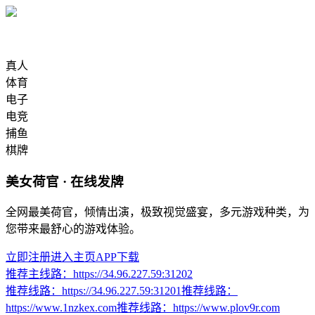
真人
体育
电子
电竞
捕鱼
棋牌
美女荷官 · 在线发牌
全网最美荷官，倾情出演，极致视觉盛宴，多元游戏种类，为
您带来最舒心的游戏体验。
立即注册
进入主页
APP下载
推荐主线路：
https://34.96.227.59:31202
推荐线路：
https://34.96.227.59:31201
推荐线路：
https://www.1nzkex.com
推荐线路：
https://www.plov9r.com