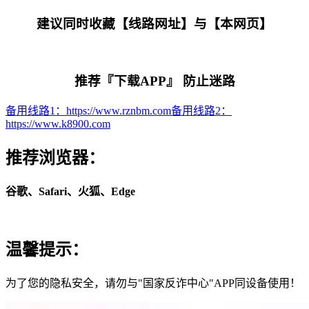
建议同时收藏【线路网址】与【本网页】
推荐『下载APP』 防止迷路
备用线路
1
：
https://www.rznbm.com
备用线路
2
：
https://www.k8900.com
推荐浏览器：
谷歌、Safari、火狐、Edge
温馨提示：
为了您的隐私安全，请勿与"国家反诈中心"APP同设备使用！