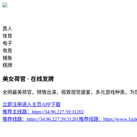
真人
体育
电子
电竞
捕鱼
棋牌
美女荷官 · 在线发牌
全网最美荷官，倾情出演，极致视觉盛宴，多元游戏种类，为
立即注册
进入主页
APP下载
推荐主线路：
https://34.96.227.59:31202
推荐线路：
https://34.96.227.59:31201
推荐线路：
https://www.1nz